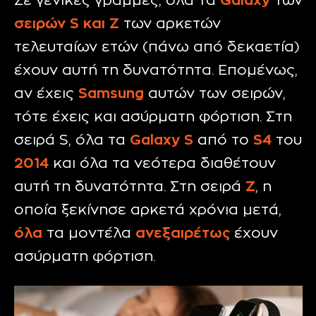
Σε γενικές γραμμές, όλα τα
Galaxy
των
σειρών S και Z
των αρκετών
τελευταίων ετών (πάνω από δεκαετία)
έχουν αυτή τη δυνατότητα. Επομένως,
αν έχεις
Samsung
αυτών των σειρών,
τότε έχεις και ασύρματη φόρτιση. Στη
σειρά S, όλα τα
Galaxy S
από το
S4
του
2014
και όλα τα νεότερα διαθέτουν
αυτή τη δυνατότητα. Στη σειρά
Z
, η
οποία ξεκίνησε αρκετά χρόνια μετά,
όλα
τα μοντέλα
ανεξαιρέτως
έχουν
ασύρματη φόρτιση.