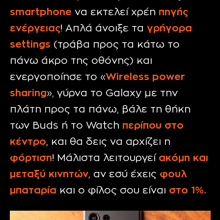
smartphone
να εκτελεί χρέη
πηγής
ενέργειας
! Απλά άνοιξε τα
γρήγορα
settings
(τράβα προς τα κάτω το
πάνω άκρο της οθόνης) και
ενεργοποίησε το «
Wireless power
sharing
», γύρνα το Galaxy με την
πλάτη προς τα πάνω, βάλε τη θήκη
των Buds ή το Watch
περίπου στο
κέντρο
, και θα δεις να αρχίζει η
φόρτιση
! Μάλιστα λειτουργεί
ακόμη και
μεταξύ κινητών
, αν εσύ έχεις
φουλ
μπαταρία
και ο φίλος σου είναι
στο 1%.