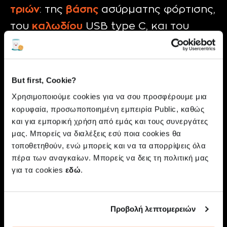
τριών
: της
βάσης
ασύρματης φόρτισης,
του
καλωδίου
USB type C, και του
τροφοδοτικού
(“φορτιστή”).
Προτείνουμε τη χρήση των
γνήσιων
εξαρτημάτων της
Samsung
, ή
But first, Cookie?
εξαρτημάτων τρίτων κατασκευαστών
Χρησιμοποιούμε cookies για να σου προσφέρουμε μια
κορυφαία, προσωποποιημένη εμπειρία Public, καθώς
αλλά
με πιστοποίηση
Samsung
, για την
και για εμπορική χρήση από εμάς και τους συνεργάτες
αποφυγή προβλημάτων. Οποιαδήποτε
μας. Μπορείς να διαλέξεις εσύ ποια cookies θα
αλλαγή (π.χ.
καλωδίου
) με άλλο
τοποθετηθούν, ενώ μπορείς και να τα απορρίψεις όλα
πέρα των αναγκαίων. Μπορείς να δεις τη πολιτική μας
«αγνώστου ταυτότητας» μπορεί να
για τα cookies
εδώ
.
οδηγήσει σε
μειωμένη απόδοση
και πιο
αργή
φόρτιση
.
Προβολή λεπτομερειών