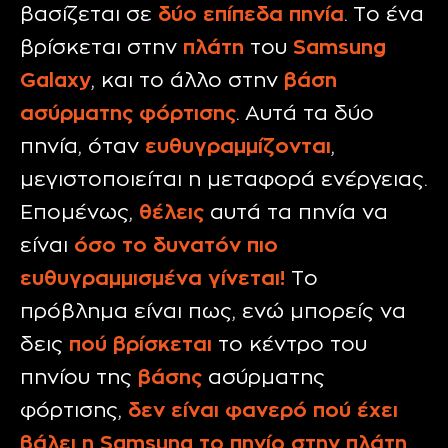
βασίζεται σε
δύο επίπεδα πηνία
. Το ένα
βρίσκεται στην
πλάτη
του
Samsung
Galaxy
, και το άλλο στην
βάση
ασύρματης φόρτισης
. Αυτά τα δύο
πηνία, όταν
ευθυγραμμίζονται
,
μεγιστοποιείται η μεταφορά ενέργειας.
Επομένως,
θέλεις
αυτά τα πηνία να
είναι
όσο το δυνατόν πιο
ευθυγραμμισμένα γίνεται!
Το
πρόβλημα είναι πως, ενώ μπορείς να
δεις
πού
βρίσκεται
το κέντρο του
πηνίου της
βάσης
ασύρματης
φόρτισης,
δεν είναι φανερό πού έχει
βάλει η Samsung το πηνίο στην πλάτη