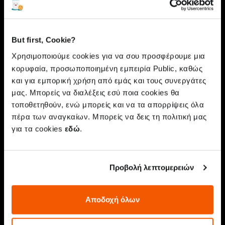
συμπεριφορά
των εφαρμογών
But first, Cookie?
Χρησιμοποιούμε cookies για να σου προσφέρουμε μια
κορυφαία, προσωποποιημένη εμπειρία Public, καθώς
Οι εφαρμογές που «τρέχουν» στο
και για εμπορική χρήση από εμάς και τους συνεργάτες
παρασκήνιο μπορούν να
μας. Μπορείς να διαλέξεις εσύ ποια cookies θα
τοποθετηθούν, ενώ μπορείς και να τα απορρίψεις όλα
καταναλώσουν μεγάλο μέρος της
πέρα των αναγκαίων. Μπορείς να δεις τη πολιτική μας
μπαταρίας χωρίς να χρησιμοποιείς τη
για τα cookies
εδώ
.
συσκευή. Αυτό μπορεί να συμβαίνει
γιατί έτσι είναι σχεδιασμένη η
Προβολή λεπτομερειών
εφαρμογή ή γιατί κατά λάθος
εγκατέστησες κάποιο
κακόβουλο app
Αποδοχή όλων
που μένει μόνιμα ενεργό. Ό,τι κι αν