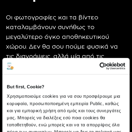
Οι φωτογραφίες και τα βίντεο
καταλαμβάνουν συνήθως το
μεγαλύτερο όγκο αποθηκευτικού
χώρου. Δεν θα σου πούμε φυσικά να
τις διαγράψεις, αλλά μία από τις
καλύτερες λύσεις για απελευθέρωση
χώρου στο smartphone είναι η
μεταφορά τους σε άλλο αποθηκευτικό
But first, Cookie?
μέσο
. Μία από τις καλύτερες λύσεις
Χρησιμοποιούμε cookies για να σου προσφέρουμε μια
κορυφαία, προσωποποιημένη εμπειρία Public, καθώς
είναι να στηριχτείς στις λύσεις
cloud
,
και για εμπορική χρήση από εμάς και τους συνεργάτες
όπως το
Google
Photos
, το
iCloud
ή το
μας. Μπορείς να διαλέξεις εσύ ποια cookies θα
Dropbox
. Εκεί μπορείς να φορτώσεις
τοποθετηθούν, ενώ μπορείς και να τα απορρίψεις όλα
πέρα των αναγκαίων. Μπορείς να δεις τη πολιτική μας