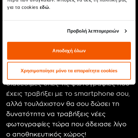
έναν όγκο πολυμέσων δωρεάν, και να
για τα cookies
εδώ
.
αγοράσεις περισσότερο χώρο αν
ξεπεράσεις το όριο. Μία ακόμα λύση
Προβολή λεπτομερειών
είναι να κρατήσεις αντίγραφα
ασφαλείας των αναμνήσεών σου σε
Αποδοχή όλων
τοπικό δίσκο, π.χ. σε έναν
εξωτερικό σκληρό δίσκο
. Αυτό μπορεί
Χρησιμοποίησε μόνο τα απαραίτητα cookies
να σημαίνει ότι δεν θα έχεις άμεσα
διαθέσιμες όλες τις φωτογραφίες που
έχεις τραβήξει με το smartphone σου,
αλλά τουλάχιστον θα σου δώσει τη
δυνατότητα να τραβήξεις νέες
φωτογραφίες τώρα που άδειασε λίγο
ο αποθηκευτικός χώρος!