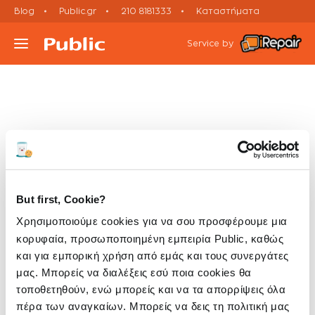
Blog
Public.gr
210 8181333
Καταστήματα
Service by
Τι συσκευή έχεις;
Υπηρεσίες
Μεταχειρισμένες Συσκευές
But first, Cookie?
Πορεία Επισκευής
Χρησιμοποιούμε cookies για να σου προσφέρουμε μια
κορυφαία, προσωποποιημένη εμπειρία Public, καθώς
και για εμπορική χρήση από εμάς και τους συνεργάτες
Έλα σε Κατάστημα
μας. Μπορείς να διαλέξεις εσύ ποια cookies θα
τοποθετηθούν, ενώ μπορείς και να τα απορρίψεις όλα
Ραντεβού Εxpress Επισκευής
πέρα των αναγκαίων. Μπορείς να δεις τη πολιτική μας