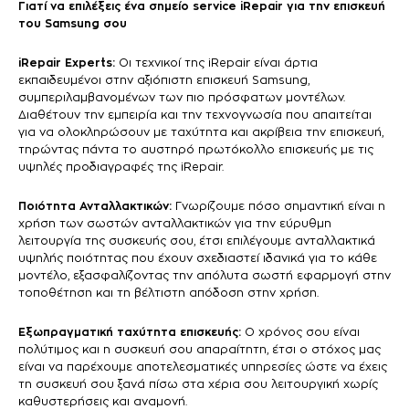
Γιατί να επιλέξεις ένα σημείο service iRepair για την επισκευή
του Samsung σου
iRepair Experts:
Οι τεχνικοί της iRepair είναι άρτια
εκπαιδευμένοι στην αξιόπιστη επισκευή Samsung,
συμπεριλαμβανομένων των πιο πρόσφατων μοντέλων.
Διαθέτουν την εμπειρία και την τεχνογνωσία που απαιτείται
για να ολοκληρώσουν με ταχύτητα και ακρίβεια την επισκευή,
τηρώντας πάντα το αυστηρό πρωτόκολλο επισκευής με τις
υψηλές προδιαγραφές της iRepair.
Ποιότητα Ανταλλακτικών:
Γνωρίζουμε πόσο σημαντική είναι η
χρήση των σωστών ανταλλακτικών για την εύρυθμη
λειτουργία της συσκευής σου, έτσι επιλέγουμε ανταλλακτικά
υψηλής ποιότητας που έχουν σχεδιαστεί ιδανικά για το κάθε
μοντέλο, εξασφαλίζοντας την απόλυτα σωστή εφαρμογή στην
τοποθέτηση και τη βέλτιστη απόδοση στην χρήση.
Εξωπραγματική ταχύτητα επισκευής:
Ο χρόνος σου είναι
πολύτιμος και η συσκευή σου απαραίτητη, έτσι ο στόχος μας
είναι να παρέχουμε αποτελεσματικές υπηρεσίες ώστε να έχεις
τη συσκευή σου ξανά πίσω στα χέρια σου λειτουργική χωρίς
καθυστερήσεις και αναμονή.