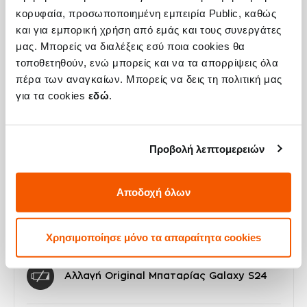
Η συσκευή σου μπορεί να χρειάζεται και
κορυφαία, προσωποποιημένη εμπειρία Public, καθώς
κάποια από τις παρακάτω επισκευές:
και για εμπορική χρήση από εμάς και τους συνεργάτες
μας. Μπορείς να διαλέξεις εσύ ποια cookies θα
τοποθετηθούν, ενώ μπορείς και να τα απορρίψεις όλα
πέρα των αναγκαίων. Μπορείς να δεις τη πολιτική μας
για τα cookies
εδώ
.
Αλλαγή Αυθεντικής Οθόνης Galaxy S24
Τιμή
Call
Προβολή λεπτομερειών
Με 24% ΦΠΑ
-
Αποδοχή όλων
Χρόνος
2-3 ώρες
Εγγύηση
12 μήνες
Χρησιμοποίησε μόνο τα απαραίτητα cookies
Αλλαγή Original Μπαταρίας Galaxy S24