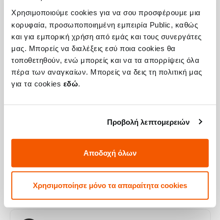
Χρησιμοποιούμε cookies για να σου προσφέρουμε μια
κορυφαία, προσωποποιημένη εμπειρία Public, καθώς
Η συσκευή σου μπορεί να χρειάζεται και
και για εμπορική χρήση από εμάς και τους συνεργάτες
μας. Μπορείς να διαλέξεις εσύ ποια cookies θα
κάποια από τις παρακάτω επισκευές:
τοποθετηθούν, ενώ μπορείς και να τα απορρίψεις όλα
πέρα των αναγκαίων. Μπορείς να δεις τη πολιτική μας
για τα cookies
εδώ
.
Αλλαγή Οθόνης Premium iPhone 14 Pro
Προβολή λεπτομερειών
Τιμή
€217,72
Με 24% ΦΠΑ
€269,99
Αποδοχή όλων
Χρόνος
45 λεπτά
Χρησιμοποίησε μόνο τα απαραίτητα cookies
Εγγύηση
Εφ' όρου ζωής