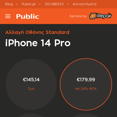
Blog
Public.gr
210 8181333
Καταστήματα
smartphone
Εκτός εγγύησης
iPhone repairs
Service by
Αλλαγή Οθόνης Standard
Τι συσκευή έχεις;
iPhone 14 Pro
Υπηρεσίες
Μεταχειρισμένες Συσκευές
€145,14
€179,99
Πορεία Επισκευής
Τιμή
Με 24% ΦΠΑ
Έλα σε Κατάστημα
Ραντεβού Εxpress Επισκευής