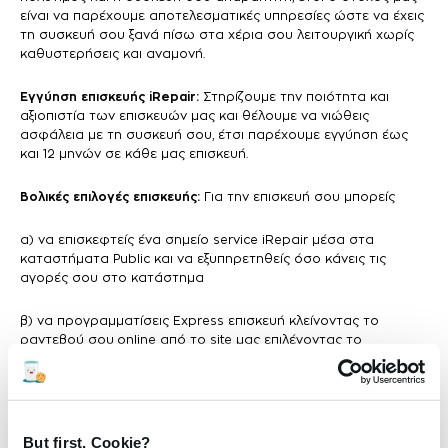
είναι να παρέχουμε αποτελεσματικές υπηρεσίες ώστε να έχεις
τη συσκευή σου ξανά πίσω στα χέρια σου λειτουργική χωρίς
καθυστερήσεις και αναμονή.
Εγγύηση επισκευής iRepair:
Στηρίζουμε την ποιότητα και
αξιοπιστία των επισκευών μας και θέλουμε να νιώθεις
ασφάλεια με τη συσκευή σου, έτσι παρέχουμε εγγύηση έως
και 12 μηνών σε κάθε μας επισκευή.
Βολικές επιλογές επισκευής:
Για την επισκευή σου μπορείς
α) να επισκεφτείς ένα σημείο service iRepair μέσα στα
καταστήματα Public και να εξυπηρετηθείς όσο κάνεις τις
αγορές σου στο κατάστημα
β) να προγραμματίσεις Express επισκευή κλείνοντας το
ραντεβού σου online από το site μας επιλέγοντας το
κατάστημα, τη μέρα και την ώρα που σε βολεύει για να
εξυπηρετηθείς με προτεραιότητα άμεσα, χωρίς αναμονή.
But first, Cookie?