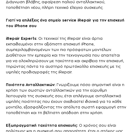
Διάγνωση βλάβης, αφαίρεση παλιού ανταλλακτικού,
τοποθέτηση νέου, πλήρη τεχνικό έλεγχο συσκευής.
Γιατί να επιλέξεις ένα σημείο service iRepair για την επισκευή
του iPhone σου
iRepair Experts:
Οι τεχνικοί της iRepair είναι άρτια
εκπαιδευμένοι στην αξιόπιστη επισκευή iPhone,
συμπεριλαμβανομένων των πιο πρόσφατων μοντέλων.
Διαθέτουν την εμπειρία και την τεχνογνωσία που απαιτείται
για να ολοκληρώσουν με ταχύτητα και ακρίβεια την επισκευή,
τηρώντας πάντα το αυστηρό πρωτόκολλο επισκευής με τις
υψηλές προδιαγραφές της iRepair.
Ποιότητα Ανταλλακτικών:
Γνωρίζουμε πόσο σημαντική είναι η
χρήση των σωστών ανταλλακτικών για την εύρυθμη
λειτουργία της συσκευής σου, έτσι επιλέγουμε ανταλλακτικά
υψηλής ποιότητας που έχουν σχεδιαστεί ιδανικά για το κάθε
μοντέλο, εξασφαλίζοντας την απόλυτα σωστή εφαρμογή στην
τοποθέτηση και τη βέλτιστη απόδοση στην χρήση.
Εξωπραγματική ταχύτητα επισκευής:
Ο χρόνος σου είναι
πολύτιμος και η συσκευή σου απαραίτητη, έτσι ο στόχος μας