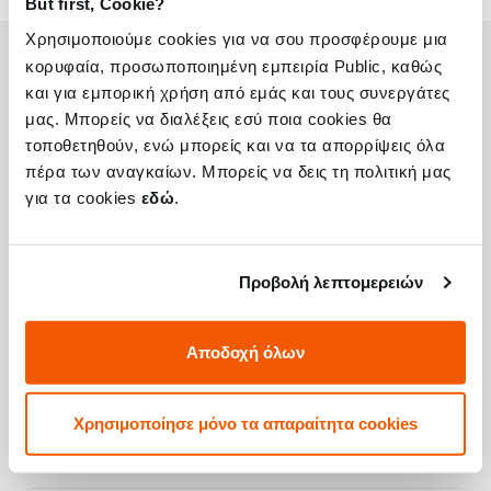
But first, Cookie?
Χρησιμοποιούμε cookies για να σου προσφέρουμε μια
κορυφαία, προσωποποιημένη εμπειρία Public, καθώς
και για εμπορική χρήση από εμάς και τους συνεργάτες
Η συσκευή σου μπορεί να χρειάζεται και
μας. Μπορείς να διαλέξεις εσύ ποια cookies θα
κάποια από τις παρακάτω επισκευές:
τοποθετηθούν, ενώ μπορείς και να τα απορρίψεις όλα
πέρα των αναγκαίων. Μπορείς να δεις τη πολιτική μας
για τα cookies
εδώ
.
Αλλαγή Αυθεντικής Οθόνης Galaxy S6
Προβολή λεπτομερειών
Τιμή
€112,90
Αποδοχή όλων
Με 24% ΦΠΑ
€140,00
Χρόνος
2-4 ώρες
Χρησιμοποίησε μόνο τα απαραίτητα cookies
Εγγύηση
12 μήνες