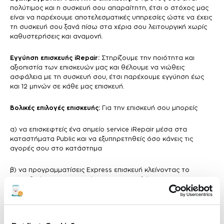
πολύτιμος και η συσκευή σου απαραίτητη, έτσι ο στόχος μας
είναι να παρέχουμε αποτελεσματικές υπηρεσίες ώστε να έχεις
τη συσκευή σου ξανά πίσω στα χέρια σου λειτουργική χωρίς
καθυστερήσεις και αναμονή.
Εγγύηση επισκευής iRepair:
Στηρίζουμε την ποιότητα και
αξιοπιστία των επισκευών μας και θέλουμε να νιώθεις
ασφάλεια με τη συσκευή σου, έτσι παρέχουμε εγγύηση έως
και 12 μηνών σε κάθε μας επισκευή.
Βολικές επιλογές επισκευής:
Για την επισκευή σου μπορείς
α) να επισκεφτείς ένα σημείο service iRepair μέσα στα
καταστήματα Public και να εξυπηρετηθείς όσο κάνεις τις
αγορές σου στο κατάστημα
β) να προγραμματίσεις Express επισκευή κλείνοντας το
ραντεβού σου online από το site μας επιλέγοντας το
κατάστημα, τη μέρα και την ώρα που σε βολεύει για να
εξυπηρετηθείς με προτεραιότητα άμεσα, χωρίς αναμονή.