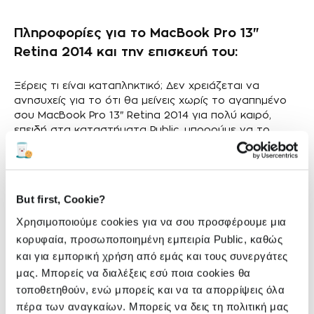
Πληροφορίες για το MacBook Pro 13"
Retina 2014 και την επισκευή του:
Ξέρεις τι είναι καταπληκτικό; Δεν χρειάζεται να
ανησυχείς για το ότι θα μείνεις χωρίς το αγαπημένο
σου MacBook Pro 13" Retina 2014 για πολύ καιρό,
επειδή στα καταστήματα Public, μπορούμε να το
επισκευάσουμε σε ελάχιστο χρόνο ή αλλιώς σε
“εξωπραγματική ταχύτητα”
!
Καταλαβαίνουμε πλήρως πόσο σημαντικό είναι το
But first, Cookie?
MacBook Pro 13" Retina 2014 σου και πόσο ουσιαστικό
Χρησιμοποιούμε cookies για να σου προσφέρουμε μια
είναι για την καθημερινότητά σου. Γι' αυτό
εγγυόμαστε ότι θα έχεις τη συσκευή σου πίσω το
κορυφαία, προσωποποιημένη εμπειρία Public, καθώς
συντομότερο δυνατόν.
και για εμπορική χρήση από εμάς και τους συνεργάτες
μας. Μπορείς να διαλέξεις εσύ ποια cookies θα
τοποθετηθούν, ενώ μπορείς και να τα απορρίψεις όλα
πέρα των αναγκαίων. Μπορείς να δεις τη πολιτική μας