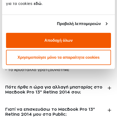
Πότε μπορεί να χρειαστεί να γίνει αλλαγή
για τα cookies
εδώ
.
οθόνης στο MacBook Pro 13" Retina 2014
σου;
Προβολή λεπτομερειών
Η οθόνη του MacBook Pro 13" Retina 2014 μπορεί να
χρειαστεί αλλαγή αν συμβεί κάτι από τα παρακάτω:
Αποδοχή όλων
- η οθόνη δεν ανάβει
- η οθόνη αποκολλήθηκε
- η οθόνη έχει γραμμές
Χρησιμοποίησε μόνο τα απαραίτητα cookies
- η αφή δεν λειτουργεί
- το κρύσταλλο έσπασε
- το κρύσταλλο γρατζουνίστηκε
Πότε ήρθε η ώρα για αλλαγή μπαταρίας στο
MacBook Pro 13" Retina 2014 σου;
Γιατί να επισκευάσω το MacBook Pro 13"
Retina 2014 μου στα Public;