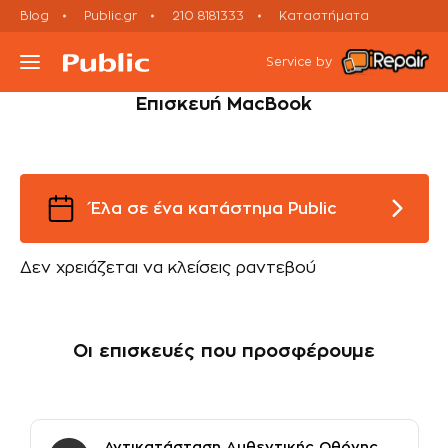
Blog
Public.gr
210 8181333
Καταστήματα
Laptop
Εκτός εγγύησης
Macbook Repair Services
Service by
Επισκευή MacBook
Τι συσκευή έχεις;
Υπηρεσίες
Έλα σε ένα κατάστημα Public
Μεταχειρισμένες Συσκευές
Δεν χρειάζεται να κλείσεις ραντεβού
Πορεία Επισκευής
Οι επισκευές που προσφέρουμε
Έλα σε Κατάστημα
Ραντεβού Εxpress Επισκευής