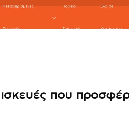
Μεταχειρισμένες
Πορεία
Έλα σε
rvices
Macbook Pro Repair
MacBook Pro 16" 2023
Συσκευές
Επισκευής
Κατάστημα
πισκευές που προσφέ