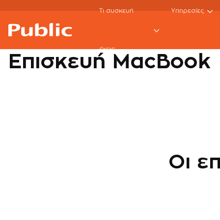
Τι συσκευή
Υπηρεσίες
Laptop
Εκτός εγγύησης
Macbook Repair Se
έχεις;
Επισκευή MacBook
Οι ε