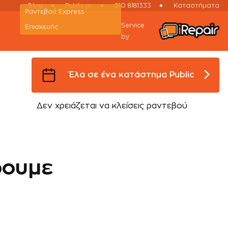
Blog
Public.gr
210 8181333
Καταστήματα
Ραντεβού Εxpress
Service
Επισκευής
by
Έλα σε ένα κατάστημα Public
Δεν χρειάζεται να κλείσεις ραντεβού
ρουμε