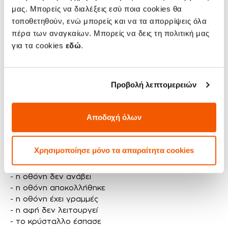
ταχύτητα”
!
μας. Μπορείς να διαλέξεις εσύ ποια cookies θα
τοποθετηθούν, ενώ μπορείς και να τα απορρίψεις όλα
Καταλαβαίνουμε πλήρως πόσο σημαντικό είναι το
πέρα των αναγκαίων. Μπορείς να δεις τη πολιτική μας
Xiaomi Poco X3 NFC σου και πόσο ουσιαστικό είναι για
για τα cookies
εδώ
.
την καθημερινότητά σου. Γι' αυτό εγγυόμαστε ότι θα
έχεις τη συσκευή σου πίσω το συντομότερο δυνατόν.
Προβολή λεπτομερειών
Πότε μπορεί να χρειαστεί να γίνει αλλαγή
Αποδοχή όλων
οθόνης στο Xiaomi Poco X3 NFC σου;
Η οθόνη του Xiaomi Poco X3 NFC μπορεί να χρειαστεί
Χρησιμοποίησε μόνο τα απαραίτητα cookies
αλλαγή αν συμβεί κάτι από τα παρακάτω:
- η οθόνη δεν ανάβει
- η οθόνη αποκολλήθηκε
- η οθόνη έχει γραμμές
- η αφή δεν λειτουργεί
- το κρύσταλλο έσπασε