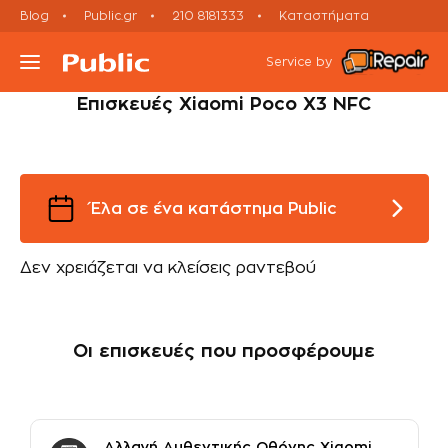
Blog
Public.gr
210 8181333
Καταστήματα
Smartphone
Εκτός εγγύησης
Xiaomi Repairs
Service by
Επισκευές Xiaomi Poco X3 NFC
Τι συσκευή έχεις;
Υπηρεσίες
Έλα σε ένα κατάστημα Public
Μεταχειρισμένες Συσκευές
Δεν χρειάζεται να κλείσεις ραντεβού
Πορεία Επισκευής
Οι επισκευές που προσφέρουμε
Έλα σε Κατάστημα
Ραντεβού Εxpress Επισκευής