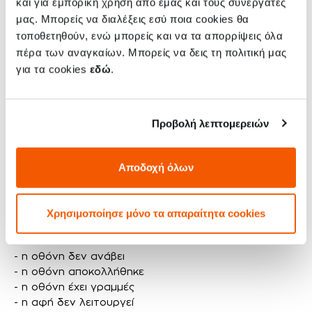
και για εμπορική χρήση από εμάς και τους συνεργάτες
ταχύτητα”
!
μας. Μπορείς να διαλέξεις εσύ ποια cookies θα
τοποθετηθούν, ενώ μπορείς και να τα απορρίψεις όλα
Καταλαβαίνουμε πλήρως πόσο σημαντικό είναι το
πέρα των αναγκαίων. Μπορείς να δεις τη πολιτική μας
Xiaomi Redmi 9C NFC σου και πόσο ουσιαστικό είναι
για την καθημερινότητά σου. Γι' αυτό εγγυόμαστε ότι
για τα cookies
εδώ
.
θα έχεις τη συσκευή σου πίσω το συντομότερο
δυνατόν.
Προβολή λεπτομερειών
Πότε μπορεί να χρειαστεί να γίνει αλλαγή
Αποδοχή όλων
οθόνης στο Xiaomi Redmi 9C NFC σου;
Η οθόνη του Xiaomi Redmi 9C NFC μπορεί να
Χρησιμοποίησε μόνο τα απαραίτητα cookies
χρειαστεί αλλαγή αν συμβεί κάτι από τα παρακάτω:
- η οθόνη δεν ανάβει
- η οθόνη αποκολλήθηκε
- η οθόνη έχει γραμμές
- η αφή δεν λειτουργεί