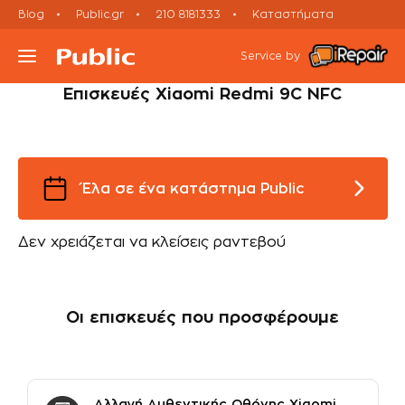
Blog
Public.gr
210 8181333
Καταστήματα
Smartphone
Εκτός εγγύησης
Xiaomi Repairs
Service by
Επισκευές Xiaomi Redmi 9C NFC
Τι συσκευή έχεις;
Υπηρεσίες
Έλα σε ένα κατάστημα Public
Μεταχειρισμένες Συσκευές
Δεν χρειάζεται να κλείσεις ραντεβού
Πορεία Επισκευής
Οι επισκευές που προσφέρουμε
Έλα σε Κατάστημα
Ραντεβού Εxpress Επισκευής