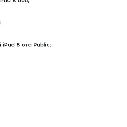
Pad 8 σου;
;
 iPad 8 στα Public;