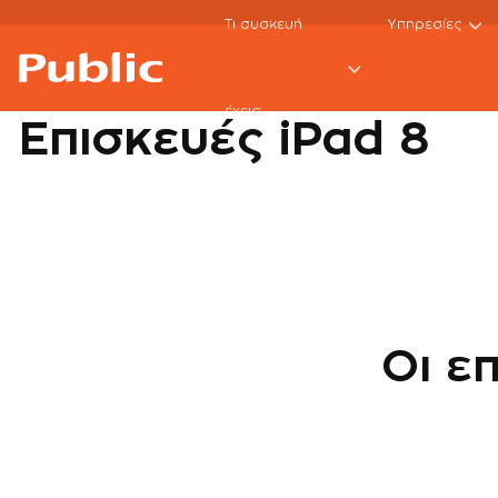
Τι συσκευή
Υπηρεσίες
Tablet
Εκτός εγγύησης
iPad repairs
iPad
έχεις;
Επισκευές iPad 8
Οι ε