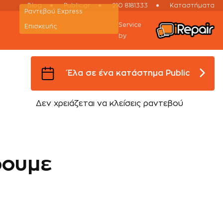
Blog
Public.gr
210 8181333
Καταστήματα
Ραντεβού Εxpress
Service
Επισκευής
by
Έλα σε ένα κατάστημα Public
Δεν χρειάζεται να κλείσεις ραντεβού
ρουμε