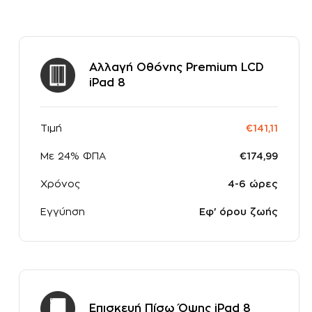
Αλλαγή Οθόνης Premium LCD
iPad 8
Τιμή
€141,11
Με 24% ΦΠΑ
€174,99
Χρόνος
4-6 ώρες
Εγγύηση
Εφ' όρου ζωής
Επισκευή Πίσω Όψης iPad 8