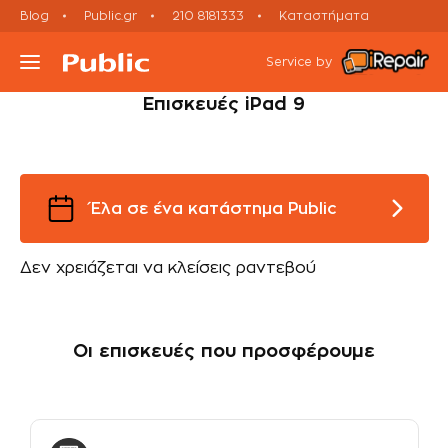
Blog
Public.gr
210 8181333
Καταστήματα
Tablet
Εκτός εγγύησης
iPad repairs
iPad 9
Service by
Επισκευές iPad 9
Τι συσκευή έχεις;
Υπηρεσίες
Έλα σε ένα κατάστημα Public
Μεταχειρισμένες Συσκευές
Δεν χρειάζεται να κλείσεις ραντεβού
Πορεία Επισκευής
Οι επισκευές που προσφέρουμε
Έλα σε Κατάστημα
Ραντεβού Εxpress Επισκευής