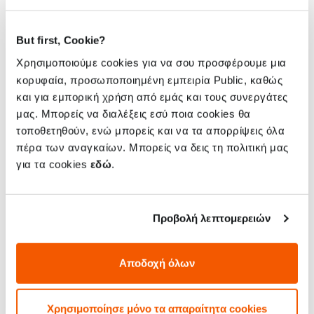
έχεις τη συσκευή σου πίσω το συντομότερο δυνατόν.
But first, Cookie?
Χρησιμοποιούμε cookies για να σου προσφέρουμε μια
Πότε μπορεί να χρειαστεί να γίνει αλλαγή
κορυφαία, προσωποποιημένη εμπειρία Public, καθώς
οθόνης στο iPad 9 σου;
και για εμπορική χρήση από εμάς και τους συνεργάτες
μας. Μπορείς να διαλέξεις εσύ ποια cookies θα
Η οθόνη του iPad 9 μπορεί να χρειαστεί αλλαγή αν
τοποθετηθούν, ενώ μπορείς και να τα απορρίψεις όλα
συμβεί κάτι από τα παρακάτω:
πέρα των αναγκαίων. Μπορείς να δεις τη πολιτική μας
για τα cookies
εδώ
.
- η οθόνη δεν ανάβει
- η οθόνη αποκολλήθηκε
- η οθόνη έχει γραμμές
Προβολή λεπτομερειών
- η αφή δεν λειτουργεί
- το κρύσταλλο έσπασε
- το κρύσταλλο γρατζουνίστηκε
Αποδοχή όλων
Πότε ήρθε η ώρα για αλλαγή μπαταρίας στο
Χρησιμοποίησε μόνο τα απαραίτητα cookies
iPad 9 σου;