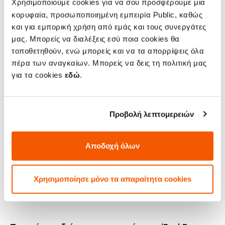
Χρησιμοποιούμε cookies για να σου προσφέρουμε μια
- η οθόνη δεν ανάβει
κορυφαία, προσωποποιημένη εμπειρία Public, καθώς
- η οθόνη αποκολλήθηκε
και για εμπορική χρήση από εμάς και τους συνεργάτες
- η οθόνη έχει γραμμές
μας. Μπορείς να διαλέξεις εσύ ποια cookies θα
- η αφή δεν λειτουργεί
τοποθετηθούν, ενώ μπορείς και να τα απορρίψεις όλα
- το κρύσταλλο έσπασε
πέρα των αναγκαίων. Μπορείς να δεις τη πολιτική μας
- το κρύσταλλο γρατζουνίστηκε
για τα cookies
εδώ
.
Πότε ήρθε η ώρα για αλλαγή μπαταρίας στο
iPad Pro 11" (2022) σου;
Προβολή λεπτομερειών
Γιατί να επισκευάσω το iPad Pro 11" (2022)
Αποδοχή όλων
μου στα Public;
Χρησιμοποίησε μόνο τα απαραίτητα cookies
Γιατί να κλείσω online ραντεβού για
επισκευή iPad Pro 11" (2022) στα Public;