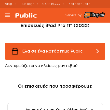
Blog
Public.gr
210 8181333
Καταστήματα
Tablet
Εκτός εγγύησης
iPad repairs
iPad Pro 11" (2022)
Service by
Επισκευές iPad Pro 11" (2022)
Τι συσκευή έχεις;
Υπηρεσίες
Έλα σε ένα κατάστημα Public
Μεταχειρισμένες Συσκευές
Δεν χρειάζεται να κλείσεις ραντεβού
Πορεία Επισκευής
Οι επισκευές που προσφέρουμε
Έλα σε Κατάστημα
Ραντεβού Εxpress Επισκευής
Αντικατάσταση Κρυστάλλου Αφής +