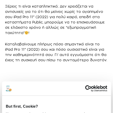
Ξέρεις τι είναι καταπληκτικό; Δεν χρειάζεται να
ανησυχείς για το ότι θα μείνεις χωρίς το αγαπημένο
σου iPad Pro 11" (2022) για πολύ καιρό, επειδή στα
καταστήματα Public, μπορούμε να το επισκευάσουμε
σε ελάχιστο χρόνο ή αλλιώς σε “εξωπραγματική
ταχύτητα”
!
Καταλαβαίνουμε πλήρως πόσο σημαντικό είναι το
iPad Pro 11" (2022) σου και πόσο ουσιαστικό είναι για
την καθημερινότητά σου. Γι' αυτό εγγυόμαστε ότι θα
έχεις τη συσκευή σου πίσω το συντομότερο δυνατόν.
Πότε μπορεί να χρειαστεί να γίνει αλλαγή
οθόνης στο iPad Pro 11" (2022) σου;
Η οθόνη του iPad Pro 11" (2022) μπορεί να χρειαστεί
But first, Cookie?
αλλαγή αν συμβεί κάτι από τα παρακάτω: