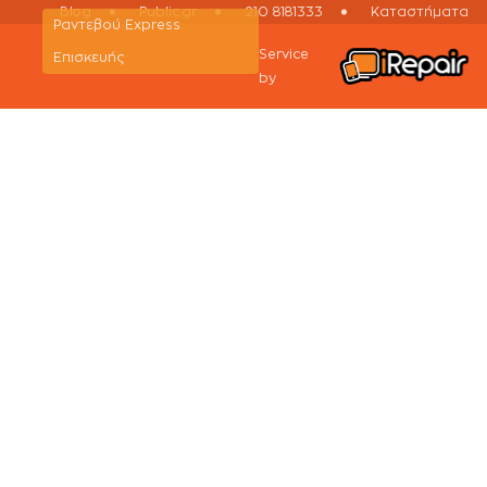
Blog
Public.gr
210 8181333
Καταστήματα
Ραντεβού Εxpress
Service
Επισκευής
by