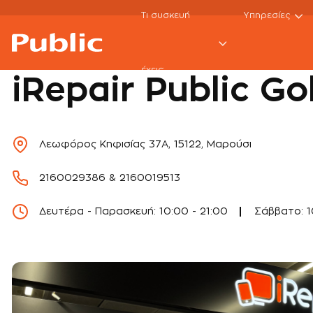
Τι συσκευή
Υπηρεσίες
Καταστήματα
iRepair Public Golden Hall
έχεις;
iRepair Public Go
Λεωφόρος Κηφισίας 37Α, 15122, Μαρούσι
2160029386 & 2160019513
Δευτέρα - Παρασκευή: 10:00 - 21:00
Σάββατο: 1