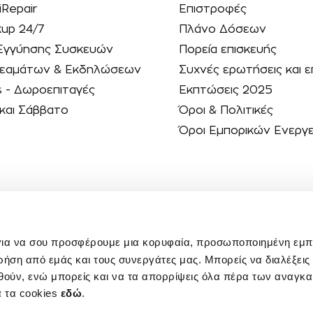
iRepair
Επιστροφές
kup 24/7
Πλάνο Δόσεων
Εγγύησης Συσκευών
Πορεία επισκευής
 Θεαμάτων & Εκδηλώσεων
Συχνές ερωτήσεις και ε
s - Δωροεπιταγές
Εκπτώσεις 2025
και Σάββατο
Όροι & Πολιτικές
Όροι Εμπορικών Ενεργ
για να σου προσφέρουμε μια κορυφαία, προσωποποιημένη εμπει
ρήση από εμάς και τους συνεργάτες μας. Μπορείς να διαλέξεις
θούν, ενώ μπορείς και να τα απορρίψεις όλα πέρα των αναγκ
ια τα cookies
εδώ
.