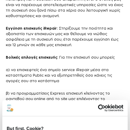
είναι να παρέχουμε αποτελεσματικές υπηρεσίες ώστε να έχεις
τη συσκευή σου ξανά πίσω στα χέρια σου λειτουργική χωρίς
καθυστερήσεις και αναμονή.
Εγγύηση επισκευής iRepair:
Στηρίζουμε την ποιότητα και
αξιοπιστία των επισκευών μας και θέλουμε να νιώθεις
ασφάλεια με τη συσκευή σου, έτσι παρέχουμε εγγύηση έως
και 12 μηνών σε κάθε μας επισκευή.
Βολικές επιλογές επισκευής:
Για την επισκευή σου μπορείς
α) να επισκεφτείς ένα σημείο service iRepair μέσα στα
καταστήματα Public και να εξυπηρετηθείς όσο κάνεις τις
αγορές σου στο κατάστημα
β) να προγραμματίσεις Express επισκευή κλείνοντας το
ραντεβού σου online από το site μας επιλέγοντας το
κατάστημα, τη μέρα και την ώρα που σε βολεύει για να
εξυπηρετηθείς με προτεραιότητα άμεσα, χωρίς αναμονή.
But first, Cookie?