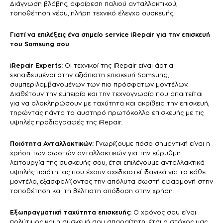
Διάγνωση βλάβης, αφαίρεση παλιού ανταλλακτικού,
τοποθέτηση νέου, πλήρη τεχνικό έλεγχο συσκευής.
Γιατί να επιλέξεις ένα σημείο service iRepair για την επισκευή
του Samsung σου
iRepair Experts:
Οι τεχνικοί της iRepair είναι άρτια
εκπαιδευμένοι στην αξιόπιστη επισκευή Samsung,
συμπεριλαμβανομένων των πιο πρόσφατων μοντέλων.
Διαθέτουν την εμπειρία και την τεχνογνωσία που απαιτείται
για να ολοκληρώσουν με ταχύτητα και ακρίβεια την επισκευή,
τηρώντας πάντα το αυστηρό πρωτόκολλο επισκευής με τις
υψηλές προδιαγραφές της iRepair.
Ποιότητα Ανταλλακτικών:
Γνωρίζουμε πόσο σημαντική είναι η
χρήση των σωστών ανταλλακτικών για την εύρυθμη
λειτουργία της συσκευής σου, έτσι επιλέγουμε ανταλλακτικά
υψηλής ποιότητας που έχουν σχεδιαστεί ιδανικά για το κάθε
μοντέλο, εξασφαλίζοντας την απόλυτα σωστή εφαρμογή στην
τοποθέτηση και τη βέλτιστη απόδοση στην χρήση.
Εξωπραγματική ταχύτητα επισκευής:
Ο χρόνος σου είναι
πολύτιμος και η συσκευή σου απαραίτητη, έτσι ο στόχος μας