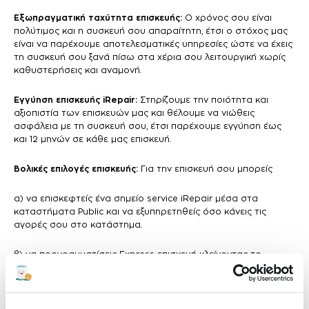
Εξωπραγματική ταχύτητα επισκευής:
Ο χρόνος σου είναι
πολύτιμος και η συσκευή σου απαραίτητη, έτσι ο στόχος μας
είναι να παρέχουμε αποτελεσματικές υπηρεσίες ώστε να έχεις
τη συσκευή σου ξανά πίσω στα χέρια σου λειτουργική χωρίς
καθυστερήσεις και αναμονή.
Εγγύηση επισκευής
iRepair
:
Στηρίζουμε την ποιότητα και
αξιοπιστία των επισκευών μας και θέλουμε να νιώθεις
ασφάλεια με τη συσκευή σου, έτσι παρέχουμε εγγύηση έως
και 12 μηνών σε κάθε μας επισκευή.
Βολικές επιλογές επισκευής:
Για την επισκευή σου μπορείς
α) να επισκεφτείς ένα σημείο service iRepair μέσα στα
καταστήματα Public και να εξυπηρετηθείς όσο κάνεις τις
αγορές σου στο κατάστημα.
β) να προγραμματίσεις Express επισκευή κλείνοντας το
ραντεβού σου online από το site μας επιλέγοντας το
κατάστημα, τη μέρα και την ώρα που σε βολεύει για να
εξυπηρετηθείς με προτεραιότητα άμεσα, χωρίς αναμονή.