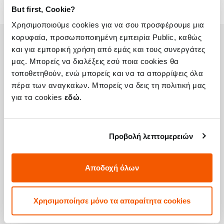
But first, Cookie?
Χρησιμοποιούμε cookies για να σου προσφέρουμε μια
κορυφαία, προσωποποιημένη εμπειρία Public, καθώς
και για εμπορική χρήση από εμάς και τους συνεργάτες
Η συσκευή σου μπορεί να χρειάζεται και
μας. Μπορείς να διαλέξεις εσύ ποια cookies θα
τοποθετηθούν, ενώ μπορείς και να τα απορρίψεις όλα
κάποια από τις παρακάτω επισκευές:
πέρα των αναγκαίων. Μπορείς να δεις τη πολιτική μας
για τα cookies
εδώ
.
Αλλαγή Αυθεντικής Οθόνης Galaxy M20
Προβολή λεπτομερειών
Τιμή
€84,67
Αποδοχή όλων
Με 24% ΦΠΑ
€105,00
Χρόνος
2-3 ώρες
Χρησιμοποίησε μόνο τα απαραίτητα cookies
Εγγύηση
12 μήνες