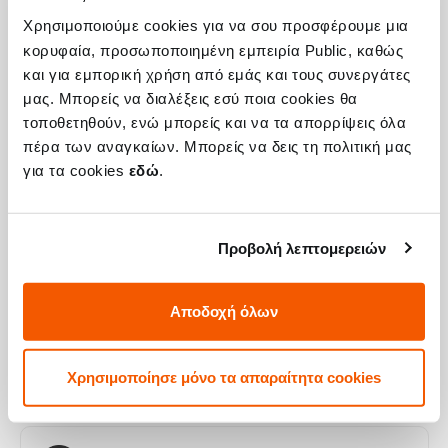
Χρησιμοποιούμε cookies για να σου προσφέρουμε μια
κορυφαία, προσωποποιημένη εμπειρία Public, καθώς
Η συσκευή σου μπορεί να χρειάζεται και
και για εμπορική χρήση από εμάς και τους συνεργάτες
μας. Μπορείς να διαλέξεις εσύ ποια cookies θα
κάποια από τις παρακάτω επισκευές:
τοποθετηθούν, ενώ μπορείς και να τα απορρίψεις όλα
πέρα των αναγκαίων. Μπορείς να δεις τη πολιτική μας
για τα cookies
εδώ
.
Αλλαγή Αυθεντικής Οθόνης Huawei Nova
10 SE
Προβολή λεπτομερειών
Τιμή
Call
Με 24% ΦΠΑ
-
Αποδοχή όλων
Χρόνος
1-2 ώρες
Χρησιμοποίησε μόνο τα απαραίτητα cookies
Εγγύηση
12 μήνες