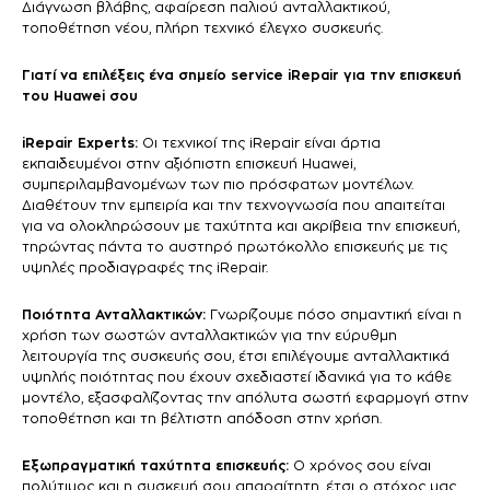
Διάγνωση βλάβης, αφαίρεση παλιού ανταλλακτικού,
τοποθέτηση νέου, πλήρη τεχνικό έλεγχο συσκευής.
Γιατί να επιλέξεις ένα σημείο service iRepair για την επισκευή
του Huawei σου
iRepair Experts:
Οι τεχνικοί της iRepair είναι άρτια
εκπαιδευμένοι στην αξιόπιστη επισκευή Huawei,
συμπεριλαμβανομένων των πιο πρόσφατων μοντέλων.
Διαθέτουν την εμπειρία και την τεχνογνωσία που απαιτείται
για να ολοκληρώσουν με ταχύτητα και ακρίβεια την επισκευή,
τηρώντας πάντα το αυστηρό πρωτόκολλο επισκευής με τις
υψηλές προδιαγραφές της iRepair.
Ποιότητα Ανταλλακτικών:
Γνωρίζουμε πόσο σημαντική είναι η
χρήση των σωστών ανταλλακτικών για την εύρυθμη
λειτουργία της συσκευής σου, έτσι επιλέγουμε ανταλλακτικά
υψηλής ποιότητας που έχουν σχεδιαστεί ιδανικά για το κάθε
μοντέλο, εξασφαλίζοντας την απόλυτα σωστή εφαρμογή στην
τοποθέτηση και τη βέλτιστη απόδοση στην χρήση.
Εξωπραγματική ταχύτητα επισκευής:
Ο χρόνος σου είναι
πολύτιμος και η συσκευή σου απαραίτητη, έτσι ο στόχος μας