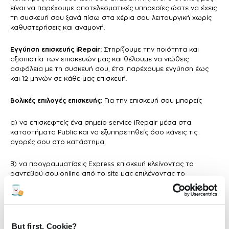
είναι να παρέχουμε αποτελεσματικές υπηρεσίες ώστε να έχεις
τη συσκευή σου ξανά πίσω στα χέρια σου λειτουργική χωρίς
καθυστερήσεις και αναμονή.
Εγγύηση επισκευής iRepair:
Στηρίζουμε την ποιότητα και
αξιοπιστία των επισκευών μας και θέλουμε να νιώθεις
ασφάλεια με τη συσκευή σου, έτσι παρέχουμε εγγύηση έως
και 12 μηνών σε κάθε μας επισκευή.
Βολικές επιλογές επισκευής:
Για την επισκευή σου μπορείς
α) να επισκεφτείς ένα σημείο service iRepair μέσα στα
καταστήματα Public και να εξυπηρετηθείς όσο κάνεις τις
αγορές σου στο κατάστημα
β) να προγραμματίσεις Express επισκευή κλείνοντας το
ραντεβού σου online από το site μας επιλέγοντας το
κατάστημα, τη μέρα και την ώρα που σε βολεύει για να
εξυπηρετηθείς με προτεραιότητα άμεσα, χωρίς αναμονή.
But first, Cookie?