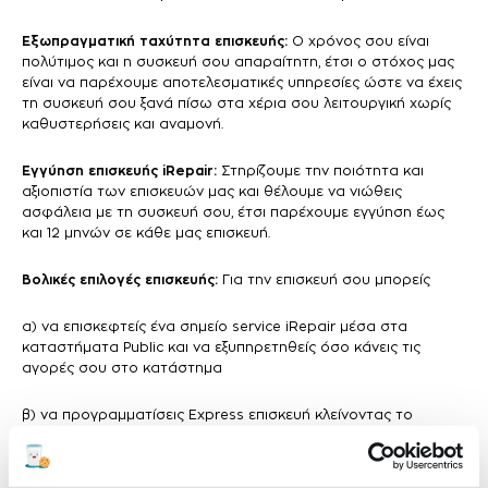
Εξωπραγματική ταχύτητα επισκευής:
Ο χρόνος σου είναι
πολύτιμος και η συσκευή σου απαραίτητη, έτσι ο στόχος μας
είναι να παρέχουμε αποτελεσματικές υπηρεσίες ώστε να έχεις
τη συσκευή σου ξανά πίσω στα χέρια σου λειτουργική χωρίς
καθυστερήσεις και αναμονή.
Εγγύηση επισκευής iRepair:
Στηρίζουμε την ποιότητα και
αξιοπιστία των επισκευών μας και θέλουμε να νιώθεις
ασφάλεια με τη συσκευή σου, έτσι παρέχουμε εγγύηση έως
και 12 μηνών σε κάθε μας επισκευή.
Βολικές επιλογές επισκευής:
Για την επισκευή σου μπορείς
α) να επισκεφτείς ένα σημείο service iRepair μέσα στα
καταστήματα Public και να εξυπηρετηθείς όσο κάνεις τις
αγορές σου στο κατάστημα
β) να προγραμματίσεις Express επισκευή κλείνοντας το
ραντεβού σου online από το site μας επιλέγοντας το
κατάστημα, τη μέρα και την ώρα που σε βολεύει για να
εξυπηρετηθείς με προτεραιότητα άμεσα, χωρίς αναμονή.