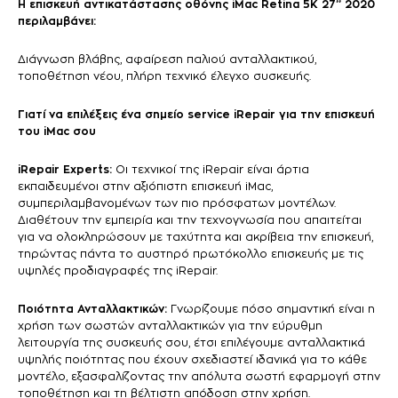
Η επισκευή αντικατάστασης οθόνης
iMac
Retina 5K 27” 2020
περιλαμβάνει:
Διάγνωση βλάβης, αφαίρεση παλιού ανταλλακτικού,
τοποθέτηση νέου, πλήρη τεχνικό έλεγχο συσκευής.
Γιατί να επιλέξεις ένα σημείο service iRepair για την επισκευή
του
iMac
σου
iRepair Experts:
Οι τεχνικοί της iRepair είναι άρτια
εκπαιδευμένοι στην αξιόπιστη επισκευή iMac,
συμπεριλαμβανομένων των πιο πρόσφατων μοντέλων.
Διαθέτουν την εμπειρία και την τεχνογνωσία που απαιτείται
για να ολοκληρώσουν με ταχύτητα και ακρίβεια την επισκευή,
τηρώντας πάντα το αυστηρό πρωτόκολλο επισκευής με τις
υψηλές προδιαγραφές της iRepair.
Ποιότητα Ανταλλακτικών:
Γνωρίζουμε πόσο σημαντική είναι η
χρήση των σωστών ανταλλακτικών για την εύρυθμη
λειτουργία της συσκευής σου, έτσι επιλέγουμε ανταλλακτικά
υψηλής ποιότητας που έχουν σχεδιαστεί ιδανικά για το κάθε
μοντέλο, εξασφαλίζοντας την απόλυτα σωστή εφαρμογή στην
τοποθέτηση και τη βέλτιστη απόδοση στην χρήση.