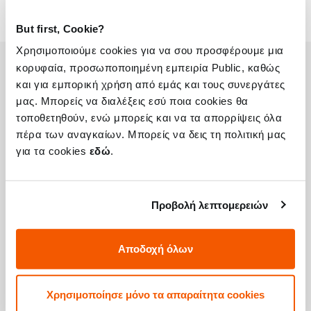
But first, Cookie?
Χρησιμοποιούμε cookies για να σου προσφέρουμε μια
κορυφαία, προσωποποιημένη εμπειρία Public, καθώς
και για εμπορική χρήση από εμάς και τους συνεργάτες
Η συσκευή σου μπορεί να χρειάζεται και
μας. Μπορείς να διαλέξεις εσύ ποια cookies θα
κάποια από τις παρακάτω επισκευές:
τοποθετηθούν, ενώ μπορείς και να τα απορρίψεις όλα
πέρα των αναγκαίων. Μπορείς να δεις τη πολιτική μας
για τα cookies
εδώ
.
Αντικατάσταση Αυθεντικής Οθόνης
Standard Glass Apple iMac Retina 5K 27"
2020
Προβολή λεπτομερειών
Τιμή
€644,31
Αποδοχή όλων
Με 24% ΦΠΑ
€799,00
Χρησιμοποίησε μόνο τα απαραίτητα cookies
Χρόνος
1-7 ημέρες