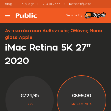
Blog
Public.gr
210 8181333
Καταστήματα
desktop
Εκτός εγγύησης
apple repair services
Service by
Αντικατάσταση Αυθεντικής Οθόνης Nano
Τι συσκευή έχεις;
glass Apple
iMac Retina 5K 27"
Υπηρεσίες
2020
Μεταχειρισμένες Συσκευές
Πορεία Επισκευής
Έλα σε Κατάστημα
€724,95
€899,00
Τιμή
Με 24% ΦΠΑ
Ραντεβού Εxpress Επισκευής