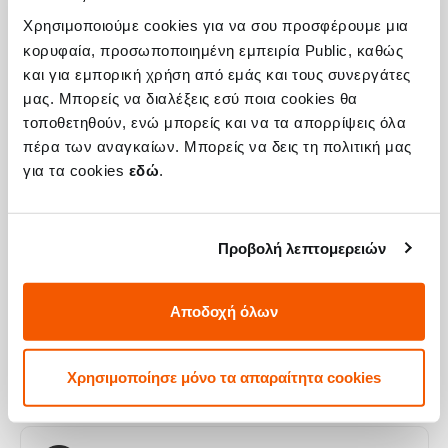
Χρησιμοποιούμε cookies για να σου προσφέρουμε μια
κορυφαία, προσωποποιημένη εμπειρία Public, καθώς
Η συσκευή σου μπορεί να χρειάζεται και
και για εμπορική χρήση από εμάς και τους συνεργάτες
μας. Μπορείς να διαλέξεις εσύ ποια cookies θα
κάποια από τις παρακάτω επισκευές:
τοποθετηθούν, ενώ μπορείς και να τα απορρίψεις όλα
πέρα των αναγκαίων. Μπορείς να δεις τη πολιτική μας
για τα cookies
εδώ
.
Αλλαγή Οθόνης Premium iPhone 15 Plus
Προβολή λεπτομερειών
Τιμή
€249,98
Με 24% ΦΠΑ
€309,99
Αποδοχή όλων
Χρόνος
45 λεπτά
Χρησιμοποίησε μόνο τα απαραίτητα cookies
Εγγύηση
Εφ' όρου ζωής