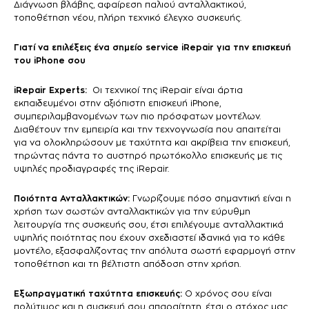
Διάγνωση βλάβης, αφαίρεση παλιού ανταλλακτικού,
τοποθέτηση νέου, πλήρη τεχνικό έλεγχο συσκευής.
Γιατί να επιλέξεις ένα σημείο service iRepair για την επισκευή
του iPhone σου
iRepair Experts:
Οι τεχνικοί της iRepair είναι άρτια
εκπαιδευμένοι στην αξιόπιστη επισκευή iPhone,
συμπεριλαμβανομένων των πιο πρόσφατων μοντέλων.
Διαθέτουν την εμπειρία και την τεχνογνωσία που απαιτείται
για να ολοκληρώσουν με ταχύτητα και ακρίβεια την επισκευή,
τηρώντας πάντα το αυστηρό πρωτόκολλο επισκευής με τις
υψηλές προδιαγραφές της iRepair.
Ποιότητα Ανταλλακτικών:
Γνωρίζουμε πόσο σημαντική είναι η
χρήση των σωστών ανταλλακτικών για την εύρυθμη
λειτουργία της συσκευής σου, έτσι επιλέγουμε ανταλλακτικά
υψηλής ποιότητας που έχουν σχεδιαστεί ιδανικά για το κάθε
μοντέλο, εξασφαλίζοντας την απόλυτα σωστή εφαρμογή στην
τοποθέτηση και τη βέλτιστη απόδοση στην χρήση.
Εξωπραγματική ταχύτητα επισκευής:
Ο χρόνος σου είναι
πολύτιμος και η συσκευή σου απαραίτητη, έτσι ο στόχος μας