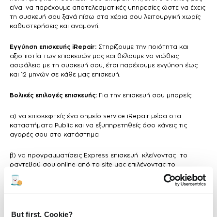
είναι να παρέχουμε αποτελεσματικές υπηρεσίες ώστε να έχεις
τη συσκευή σου ξανά πίσω στα χέρια σου λειτουργική χωρίς
καθυστερήσεις και αναμονή.
Εγγύηση επισκευής iRepair:
Στηρίζουμε την ποιότητα και
αξιοπιστία των επισκευών μας και θέλουμε να νιώθεις
ασφάλεια με τη συσκευή σου, έτσι παρέχουμε εγγύηση έως
και 12 μηνών σε κάθε μας επισκευή.
Βολικές επιλογές επισκευής:
Για την επισκευή σου μπορείς
α) να επισκεφτείς ένα σημείο service iRepair μέσα στα
καταστήματα Public και να εξυπηρετηθείς όσο κάνεις τις
αγορές σου στο κατάστημα
β) να προγραμματίσεις Express επισκευή κλείνοντας το
ραντεβού σου online από το site μας επιλέγοντας το
κατάστημα, τη μέρα και την ώρα που σε βολεύει για να
εξυπηρετηθείς με προτεραιότητα άμεσα, χωρίς αναμονή.
But first, Cookie?