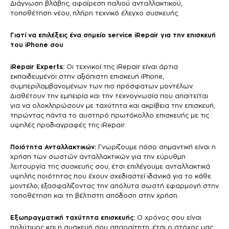
Διάγνωση βλάβης, αφαίρεση παλιού ανταλλακτικού,
τοποθέτηση νέου, πλήρη τεχνικό έλεγχο συσκευής.
Γιατί να επιλέξεις ένα σημείο service iRepair για την επισκευή
του iPhone σου
iRepair Experts:
Οι τεχνικοί της iRepair είναι άρτια
εκπαιδευμένοι στην αξιόπιστη επισκευή iPhone,
συμπεριλαμβανομένων των πιο πρόσφατων μοντέλων.
Διαθέτουν την εμπειρία και την τεχνογνωσία που απαιτείται
για να ολοκληρώσουν με ταχύτητα και ακρίβεια την επισκευή,
τηρώντας πάντα το αυστηρό πρωτόκολλο επισκευής με τις
υψηλές προδιαγραφές της iRepair.
Ποιότητα Ανταλλακτικών:
Γνωρίζουμε πόσο σημαντική είναι η
χρήση των σωστών ανταλλακτικών για την εύρυθμη
λειτουργία της συσκευής σου, έτσι επιλέγουμε ανταλλακτικά
υψηλής ποιότητας που έχουν σχεδιαστεί ιδανικά για το κάθε
μοντέλο, εξασφαλίζοντας την απόλυτα σωστή εφαρμογή στην
τοποθέτηση και τη βέλτιστη απόδοση στην χρήση.
Εξωπραγματική ταχύτητα επισκευής:
Ο χρόνος σου είναι
πολύτιμος και η συσκευή σου απαραίτητη, έτσι ο στόχος μας