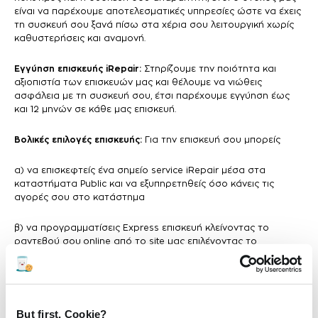
είναι να παρέχουμε αποτελεσματικές υπηρεσίες ώστε να έχεις
τη συσκευή σου ξανά πίσω στα χέρια σου λειτουργική χωρίς
καθυστερήσεις και αναμονή.
Εγγύηση επισκευής iRepair:
Στηρίζουμε την ποιότητα και
αξιοπιστία των επισκευών μας και θέλουμε να νιώθεις
ασφάλεια με τη συσκευή σου, έτσι παρέχουμε εγγύηση έως
και 12 μηνών σε κάθε μας επισκευή.
Βολικές επιλογές επισκευής:
Για την επισκευή σου μπορείς
α) να επισκεφτείς ένα σημείο service iRepair μέσα στα
καταστήματα Public και να εξυπηρετηθείς όσο κάνεις τις
αγορές σου στο κατάστημα
β) να προγραμματίσεις Express επισκευή κλείνοντας το
ραντεβού σου online από το site μας επιλέγοντας το
κατάστημα, τη μέρα και την ώρα που σε βολεύει για να
εξυπηρετηθείς με προτεραιότητα άμεσα, χωρίς αναμονή.
But first, Cookie?