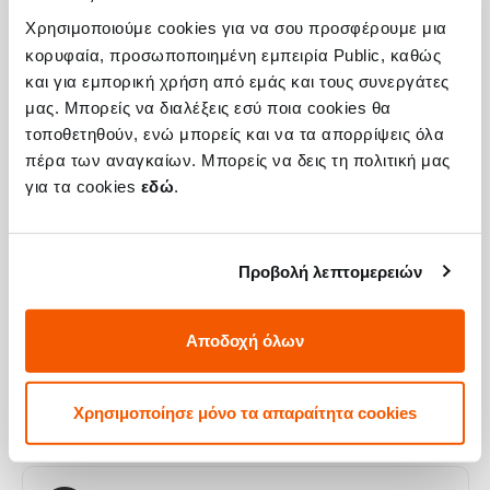
Χρησιμοποιούμε cookies για να σου προσφέρουμε μια
κορυφαία, προσωποποιημένη εμπειρία Public, καθώς
Η συσκευή σου μπορεί να χρειάζεται και
και για εμπορική χρήση από εμάς και τους συνεργάτες
μας. Μπορείς να διαλέξεις εσύ ποια cookies θα
κάποια από τις παρακάτω επισκευές:
τοποθετηθούν, ενώ μπορείς και να τα απορρίψεις όλα
πέρα των αναγκαίων. Μπορείς να δεις τη πολιτική μας
για τα cookies
εδώ
.
Αλλαγή Αυθεντικής Οθόνης Apple
iPhone 15 Pro
Προβολή λεπτομερειών
Τιμή
€345,95
Με 24% ΦΠΑ
€429,00
Αποδοχή όλων
Χρόνος
1-2 ημέρες
Χρησιμοποίησε μόνο τα απαραίτητα cookies
Εγγύηση
6 μήνες