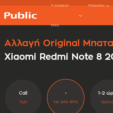
Τι συσκευή
Υπηρεσίες
smartphone
Εκτός εγγύησης
xiaomi repairs
έχεις;
Αλλαγή Original Μπατα
Xiaomi Redmi Note 8 2
Call
-
1-2 ώ
Τιμή
Με 24% ΦΠΑ
Χρόν