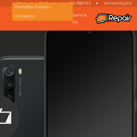
Blog
Public.gr
210 8181333
Καταστήματα
Ραντεβού Εxpress
αταρίας Xiaomi Redmi Note 8 2021
Service
Επισκευής
by