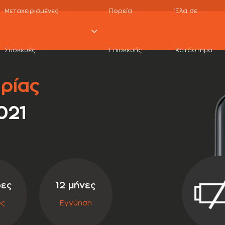
Μεταχειρισμένες
Πορεία
Έλα σε
xiaomi redmi note 8 2021 repair
Αλλαγή Original Μπ
Συσκευές
Επισκευής
Κατάστημα
ρίας
021
ρες
12 μήνες
ος
Εγγύηση