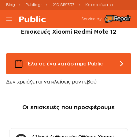
Blog
Public.gr
210 8181333
Καταστήματα
Smartphone
Εκτός εγγύησης
Xiaomi Repairs
Service by
Επισκευές Xiaomi Redmi Note 12
Τι συσκευή έχεις;
Υπηρεσίες
Έλα σε ένα κατάστημα Public
Μεταχειρισμένες Συσκευές
Δεν χρειάζεται να κλείσεις ραντεβού
Πορεία Επισκευής
Οι επισκευές που προσφέρουμε
Έλα σε Κατάστημα
Ραντεβού Εxpress Επισκευής