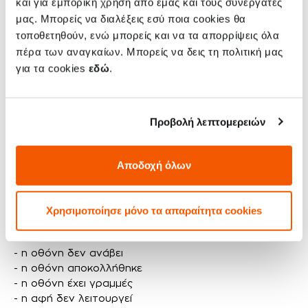
και για εμπορική χρήση από εμάς και τους συνεργάτες
ταχύτητα”
!
μας. Μπορείς να διαλέξεις εσύ ποια cookies θα
τοποθετηθούν, ενώ μπορείς και να τα απορρίψεις όλα
Καταλαβαίνουμε πλήρως πόσο σημαντικό είναι το
πέρα των αναγκαίων. Μπορείς να δεις τη πολιτική μας
Xiaomi Redmi Note 12 σου και πόσο ουσιαστικό είναι
για την καθημερινότητά σου. Γι' αυτό εγγυόμαστε ότι
για τα cookies
εδώ
.
θα έχεις τη συσκευή σου πίσω το συντομότερο
δυνατόν.
Προβολή λεπτομερειών
Πότε μπορεί να χρειαστεί να γίνει αλλαγή
Αποδοχή όλων
οθόνης στο Xiaomi Redmi Note 12 σου;
Η οθόνη του Xiaomi Redmi Note 12 μπορεί να
Χρησιμοποίησε μόνο τα απαραίτητα cookies
χρειαστεί αλλαγή αν συμβεί κάτι από τα παρακάτω:
- η οθόνη δεν ανάβει
- η οθόνη αποκολλήθηκε
- η οθόνη έχει γραμμές
- η αφή δεν λειτουργεί