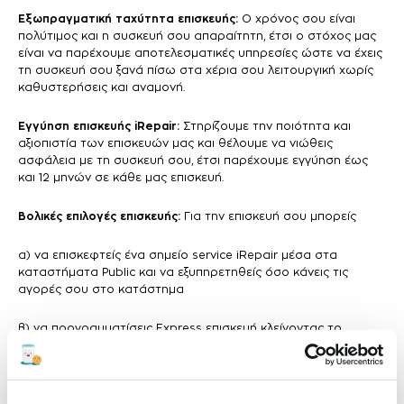
Εξωπραγματική ταχύτητα επισκευής:
Ο χρόνος σου είναι
πολύτιμος και η συσκευή σου απαραίτητη, έτσι ο στόχος μας
είναι να παρέχουμε αποτελεσματικές υπηρεσίες ώστε να έχεις
τη συσκευή σου ξανά πίσω στα χέρια σου λειτουργική χωρίς
καθυστερήσεις και αναμονή.
Εγγύηση επισκευής iRepair:
Στηρίζουμε την ποιότητα και
αξιοπιστία των επισκευών μας και θέλουμε να νιώθεις
ασφάλεια με τη συσκευή σου, έτσι παρέχουμε εγγύηση έως
και 12 μηνών σε κάθε μας επισκευή.
Βολικές επιλογές επισκευής:
Για την επισκευή σου μπορείς
α) να επισκεφτείς ένα σημείο service iRepair μέσα στα
καταστήματα Public και να εξυπηρετηθείς όσο κάνεις τις
αγορές σου στο κατάστημα
β) να προγραμματίσεις Express επισκευή κλείνοντας το
ραντεβού σου online από το site μας επιλέγοντας το
κατάστημα, τη μέρα και την ώρα που σε βολεύει για να
εξυπηρετηθείς με προτεραιότητα άμεσα, χωρίς αναμονή.