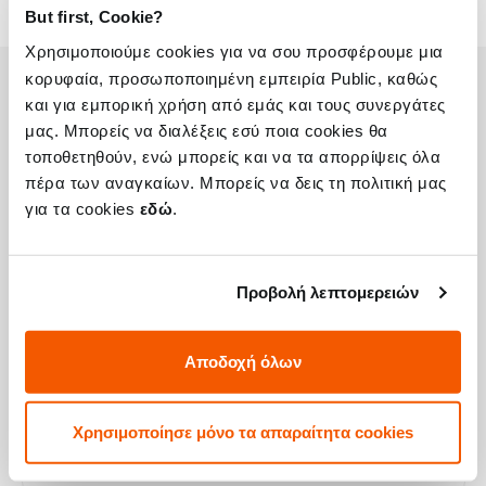
But first, Cookie?
Χρησιμοποιούμε cookies για να σου προσφέρουμε μια
κορυφαία, προσωποποιημένη εμπειρία Public, καθώς
και για εμπορική χρήση από εμάς και τους συνεργάτες
Η συσκευή σου μπορεί να χρειάζεται και
μας. Μπορείς να διαλέξεις εσύ ποια cookies θα
κάποια από τις παρακάτω επισκευές:
τοποθετηθούν, ενώ μπορείς και να τα απορρίψεις όλα
πέρα των αναγκαίων. Μπορείς να δεις τη πολιτική μας
για τα cookies
εδώ
.
Αλλαγή Αυθεντικής Οθόνης Xiaomi
Redmi Note 12
Προβολή λεπτομερειών
Τιμή
Call
Αποδοχή όλων
Με 24% ΦΠΑ
-
Χρόνος
1-2 ώρες
Χρησιμοποίησε μόνο τα απαραίτητα cookies
Εγγύηση
12 μήνες